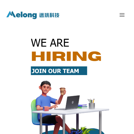
跳
MAI
至
ME
内
容