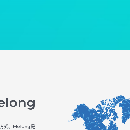
elong
式。Melong提