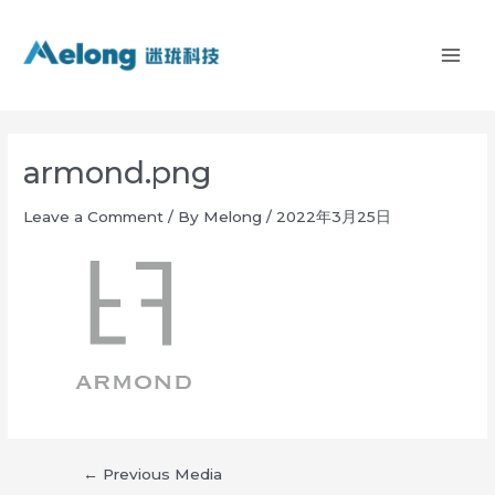
Skip
MAI
to
ME
content
Post
navigation
armond.png
Leave a Comment
/ By
Melong
/
2022年3月25日
←
Previous Media