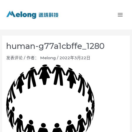
跳
MAI
至
ME
内
容
human-g77a1cbffe_1280
发表评论
/ 作者：
Melong
/
2022年3月22日