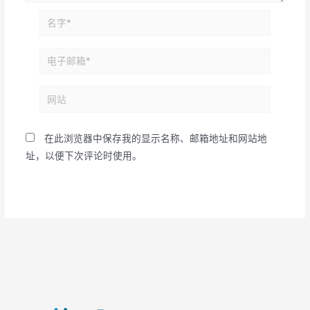
名
字
*
电
子
邮
网
箱
站
*
在此浏览器中保存我的显示名称、邮箱地址和网站地
址，以便下次评论时使用。